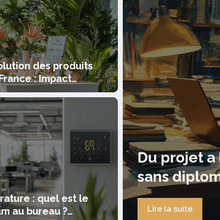
olution des produits
 France : Impact
ionnel et nouveaux
tements alimentaires
eneuriat : reussir
Tout co
4
banque 
et la fi
ature : quel est le
Lire la suit
m au bureau ?