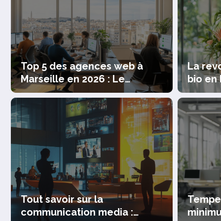
Top 5 des agences web à
La rev
Marseille en 2026 : Le
bio en
comparatif ultime pour
nutrit
booster votre business
compor
le en
Du projet a l’entrepr
sans diplome en 202
Tout savoir sur la
Temper
Lire la suite
communication media :
minimu