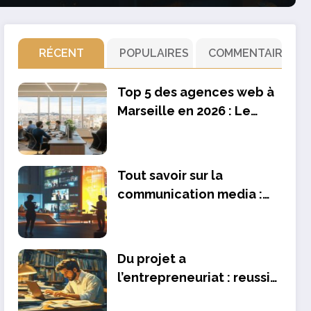
RÉCENT
POPULAIRES
COMMENTAIRE
Top 5 des agences web à
Marseille en 2026 : Le
comparatif ultime pour
booster votre business
Tout savoir sur la
communication media :
avantages comme
inconvenients pour
promouvoir votre club
Du projet a
l’entrepreneuriat : reussir
sans diplome en 2024