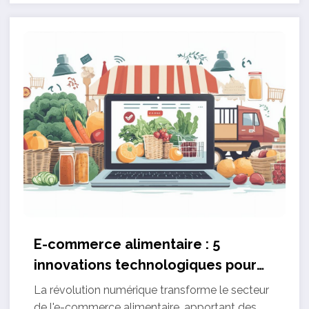
E-commerce alimentaire : 5
innovations technologiques pour
augmenter vos ventes
La révolution numérique transforme le secteur
de l'e-commerce alimentaire, apportant des