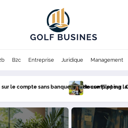
2b
B2c
Entreprise
Juridique
Management
ecurite et la fiabilite en 2024
: Comment Elaborer une Strategie de Revente Imm
Comprendre les frai