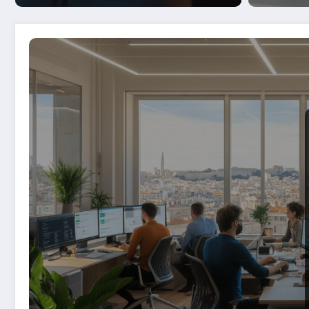
avantages comme
Reglem
inconvenients pour
emplo
promouvoir votre club