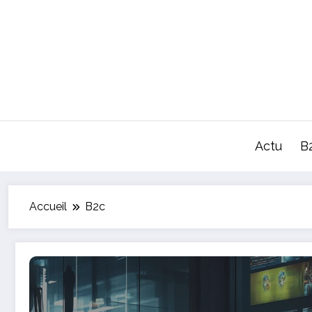
Aller
au
contenu
Actu
B
Accueil
B2c