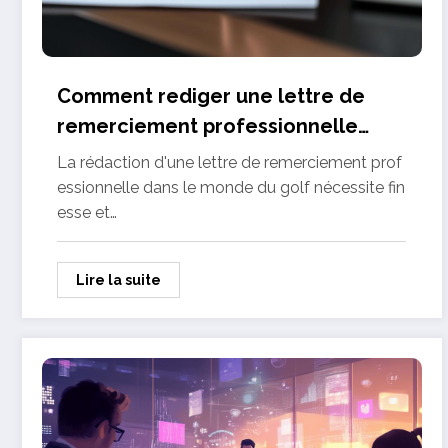
Comment rediger une lettre de
remerciement professionnelle
efficace : un atout majeur pour
La rédaction d'une lettre de remerciement prof
votre reseau dans le golf
essionnelle dans le monde du golf nécessite fin
esse et…
Lire la suite