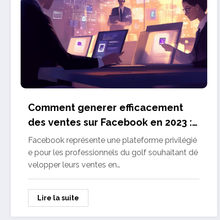
Comment generer efficacement
des ventes sur Facebook en 2023 :
5 strategies pour les pros du golf
Facebook représente une plateforme privilégié
e pour les professionnels du golf souhaitant dé
velopper leurs ventes en…
Lire la suite