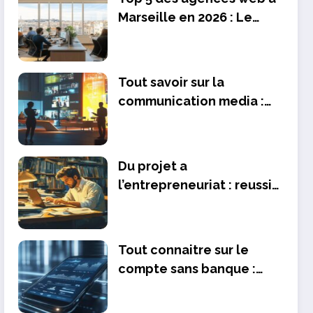
Marseille en 2026 : Le
comparatif ultime pour
booster votre business
Tout savoir sur la
communication media :
avantages comme
inconvenients pour
promouvoir votre club
Du projet a
l’entrepreneuriat : reussir
sans diplome en 2024
Tout connaitre sur le
compte sans banque :
Guide complet sur la
securite et la fiabilite en