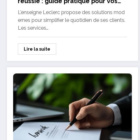
reussie : guide pratique pour vos
courses
L'enseigne Leclerc propose des solutions mod
ernes pour simplifier le quotidien de ses clients.
Les services…
Lire la suite