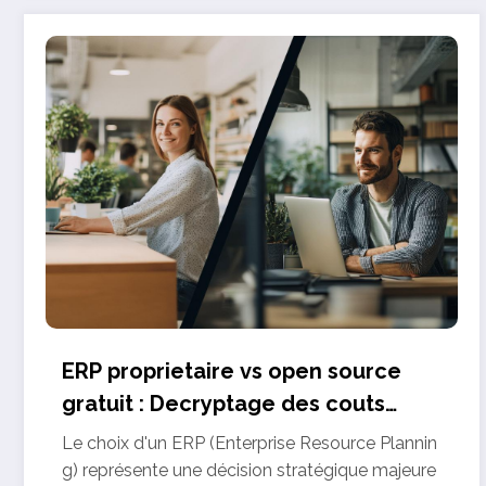
ERP proprietaire vs open source
gratuit : Decryptage des couts
dissimules pour faire le bon choix
Le choix d'un ERP (Enterprise Resource Plannin
g) représente une décision stratégique majeure